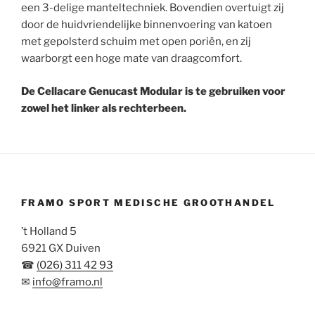
een 3-delige manteltechniek. Bovendien overtuigt zij
door de huidvriendelijke binnenvoering van katoen
met gepolsterd schuim met open poriën, en zij
waarborgt een hoge mate van draagcomfort.
De Cellacare Genucast Modular is te gebruiken voor
zowel het linker als rechterbeen.
FRAMO SPORT MEDISCHE GROOTHANDEL
’t Holland 5
6921 GX Duiven
☎
(026) 311 42 93
✉
info@framo.nl