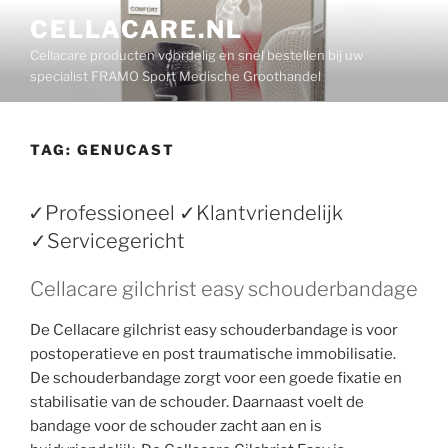
Ga
CELLACARE.NL
naar
Cellacare producten voordelig en snel bestellen bij uw
de
specialist FRAMO Sport Medische Groothandel
inhoud
TAG:
GENUCAST
✓Professioneel ✓Klantvriendelijk
✓Servicegericht
Cellacare gilchrist easy schouderbandage
De Cellacare gilchrist easy schouderbandage is voor
postoperatieve en post traumatische immobilisatie.
De schouderbandage zorgt voor een goede fixatie en
stabilisatie van de schouder. Daarnaast voelt de
bandage voor de schouder zacht aan en is