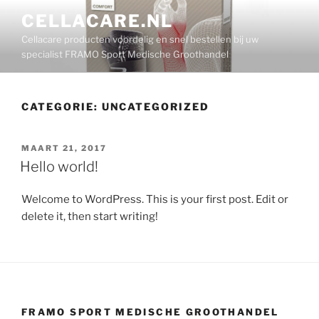
Ga
CELLACARE.NL
naar
Cellacare producten voordelig en snel bestellen bij uw
de
specialist FRAMO Sport Medische Groothandel
inhoud
CATEGORIE:
UNCATEGORIZED
GEPLAATST
MAART 21, 2017
OP
Hello world!
Welcome to WordPress. This is your first post. Edit or
delete it, then start writing!
FRAMO SPORT MEDISCHE GROOTHANDEL